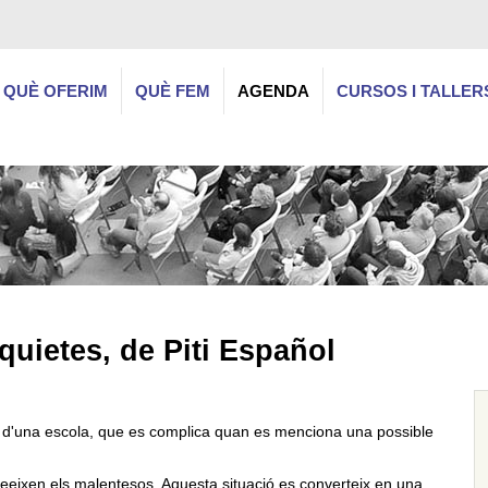
QUÈ OFERIM
QUÈ FEM
AGENDA
CURSOS I TALLER
quietes, de Piti Español
ra d'una escola, que es complica quan es menciona una possible
ceeixen els malentesos. Aquesta situació es converteix en una