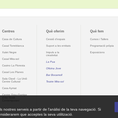
Centres
Què oferim
Què fem
Casa de Cultura
Cessió d'espais
Cursos i Tallers
Casal Torreblanca
Suport a les entitats
Programació pròpia
Xalet Negre
Impuls a la
Exposicions
creativitat
Casal Mira-sol
La Pua
Casino La Floresta
Oficina Jove
Casal Les Planes
Bar Bocamoll
Sala Clavé - La Unió
Centre Cultural
Teatre Mira-sol
Casa Aymat
Centre Grau-Garriga
d'Art Tèxtil
Contemporani
ls nostres serveis a partir de l'anàlisi de la teva navegació. Si
nsiderarem que acceptes la seva utilització.