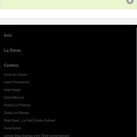
Inici
La Xarxa
Centres
Casa de Cultura
Casal Torreblanca
Xalet Negre
Casal Mira-sol
Casino La Floresta
Casal Les Planes
Sala Clavé - La Unió Centre Cultural
Casa Aymat
Centre Grau-Garriga d'Art Tèxtil Contemporani