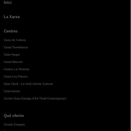
Inici
La Xarxa
Centres
Casa de Cultura
Casal Torreblanca
Xalet Negre
Casal Mira-sol
Casino La Floresta
Casal Les Planes
Sala Clavé - La Unió Centre Cultural
Casa Aymat
Centre Grau-Garriga d'Art Tèxtil Contemporani
Què oferim
Cessió d'espais