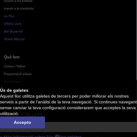
Suport a les entitats
Impuls a la creativitat
La Pua
Oficina Jove
Bar Bocamoll
Teatre Mira-sol
Què fem
Cursos i Tallers
Programació pròpia
Exposicions
Ús de galetes
Aquest lloc utilitza galetes de tercers per poder millorar els nostres
Agenda
serveis a partir de l'anàlisi de la teva navegació. Si continues navegant
sense canviar la teva configuració considerarem que acceptes la seva
utilització.
CURSOS I TALLERS
Accepto