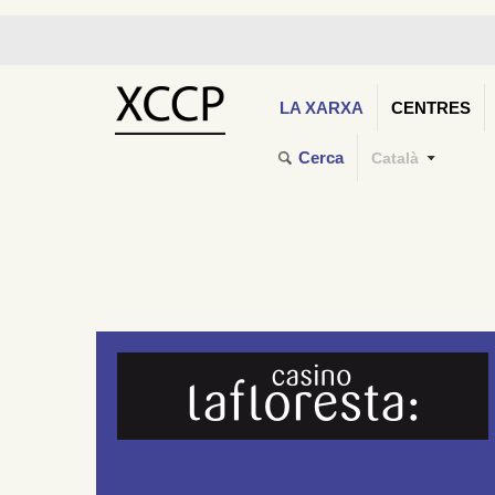
LA XARXA
CENTRES
Cerca
Català