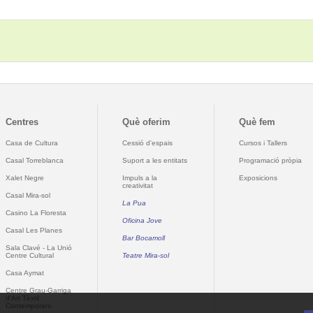
Centres
Què oferim
Què fem
Casa de Cultura
Cessió d'espais
Cursos i Tallers
Casal Torreblanca
Suport a les entitats
Programació pròpia
Xalet Negre
Impuls a la
Exposicions
creativitat
Casal Mira-sol
La Pua
Casino La Floresta
Oficina Jove
Casal Les Planes
Bar Bocamoll
Sala Clavé - La Unió
Centre Cultural
Teatre Mira-sol
Casa Aymat
Centre Grau-Garriga
d'Art Tèxtil
Contemporani