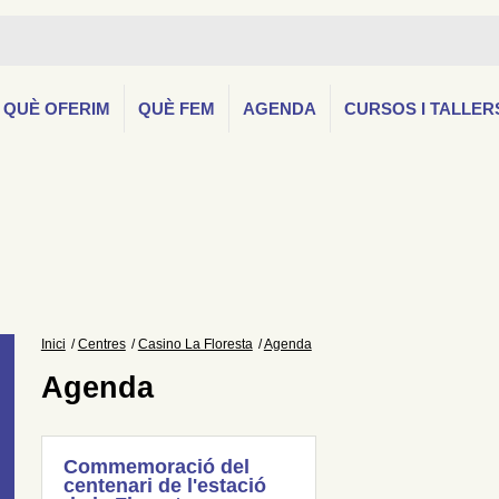
QUÈ OFERIM
QUÈ FEM
AGENDA
CURSOS I TALLER
Inici
Centres
Casino La Floresta
Agenda
Agenda
Commemoració del
centenari de l'estació