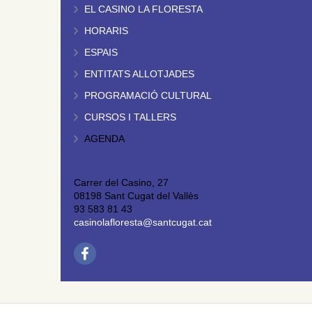
EL CASINO LA FLORESTA
HORARIS
ESPAIS
ENTITATS ALLOTJADES
PROGRAMACIÓ CULTURAL
CURSOS I TALLERS
AGENDA
Carrer del Casino, 27
08198 Sant Cugat del Vallès
93 583 81 43
casinolafloresta@santcugat.cat