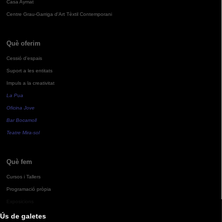
Casa Aymat
Centre Grau-Garriga d'Art Tèxtil Contemporani
Què oferim
Cessió d'espais
Suport a les entitats
Impuls a la creativitat
La Pua
Oficina Jove
Bar Bocamoll
Teatre Mira-sol
Què fem
Cursos i Tallers
Programació pròpia
Exposicions
Ús de galetes