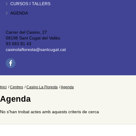
CURSOS I TALLERS
AGENDA
Carrer del Casino, 27
08198 Sant Cugat del Vallès
93 583 81 43
casinolafloresta@santcugat.cat
Inici
Centres
Casino La Floresta
Agenda
Agenda
No s'han trobat actes amb aquests criteris de cerca