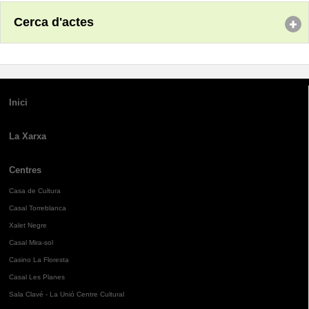
Cerca d'actes
Inici
La Xarxa
Centres
Casa de Cultura
Casal Torreblanca
Xalet Negre
Casal Mira-sol
Casino La Floresta
Casal Les Planes
Sala Clavé - La Unió Centre Cultural