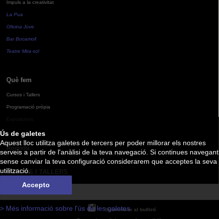
Impuls a la creativitat
La Pua
Oficina Jove
Bar Bocamoll
Teatre Mira-sol
Què fem
Cursos i Tallers
Programació pròpia
Exposicions
Ús de galetes
Aquest lloc utilitza galetes de tercers per poder millorar els nostres
Agenda
serveis a partir de l'anàlisi de la teva navegació. Si continues navegant
sense canviar la teva configuració considerarem que acceptes la seva
utilització.
CURSOS I TALLERS
Accepto
> Més informació sobre l'ús de les galetes
Subscriu-te al butlletí