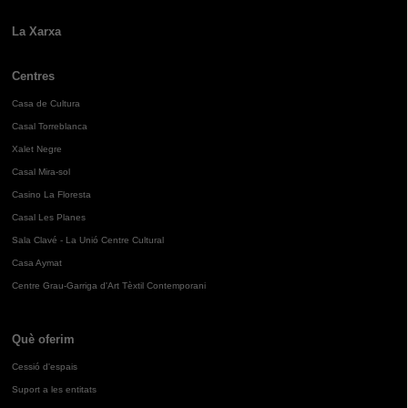
La Xarxa
Centres
Casa de Cultura
Casal Torreblanca
Xalet Negre
Casal Mira-sol
Casino La Floresta
Casal Les Planes
Sala Clavé - La Unió Centre Cultural
Casa Aymat
Centre Grau-Garriga d'Art Tèxtil Contemporani
Què oferim
Cessió d'espais
Suport a les entitats