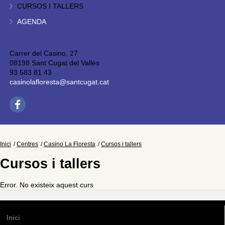
CURSOS I TALLERS
AGENDA
Carrer del Casino, 27
08198 Sant Cugat del Vallès
93 583 81 43
casinolafloresta@santcugat.cat
Inici
Centres
Casino La Floresta
Cursos i tallers
Cursos i tallers
Error. No existeix aquest curs
Inici