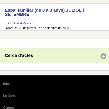
Espai familiar (de 0 a 3 anys) JULIOL i
SETEMBRE
LLOC:
Casal Mira-sol
DATA: Del 30 de juny al 27 de setembre de 2025
Cerca d'actes
Inici
La Xarxa
Centres