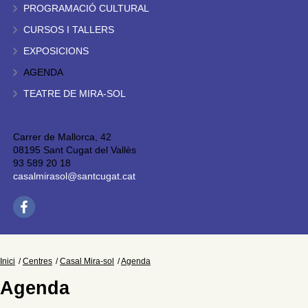
PROGRAMACIÓ CULTURAL
CURSOS I TALLERS
EXPOSICIONS
AGENDA
TEATRE DE MIRA-SOL
Carrer de Mallorca, 42
08195 Sant Cugat del Vallès
93 589 20 18
casalmirasol@santcugat.cat
Inici
Centres
Casal Mira-sol
Agenda
Agenda