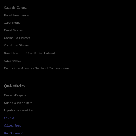
Casa de Cultura
Casal Torreblanca
Xalet Negre
Casal Mira-sol
Casino La Floresta
Casal Les Planes
Sala Clavé - La Unió Centre Cultural
Casa Aymat
Centre Grau-Garriga d'Art Tèxtil Contemporani
Què oferim
Cessió d'espais
Suport a les entitats
Impuls a la creativitat
La Pua
Oficina Jove
Bar Bocamoll