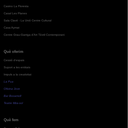
Casino La Floresta
Casal Les Planes
Sala Clavé - La Unió Centre Cultural
Casa Aymat
Centre Grau-Garriga d'Art Tèxtil Contemporani
Què oferim
Cessió d'espais
Suport a les entitats
Impuls a la creativitat
La Pua
Oficina Jove
Bar Bocamoll
Teatre Mira-sol
Què fem