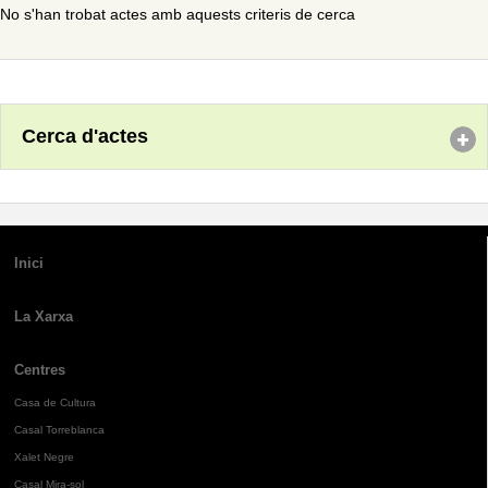
No s'han trobat actes amb aquests criteris de cerca
Cerca d'actes
Inici
La Xarxa
Centres
Casa de Cultura
Casal Torreblanca
Xalet Negre
Casal Mira-sol