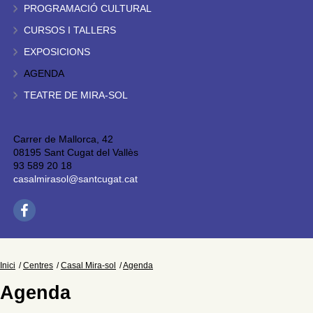
PROGRAMACIÓ CULTURAL
CURSOS I TALLERS
EXPOSICIONS
AGENDA
TEATRE DE MIRA-SOL
Carrer de Mallorca, 42
08195 Sant Cugat del Vallès
93 589 20 18
casalmirasol@santcugat.cat
Inici
Centres
Casal Mira-sol
Agenda
Agenda