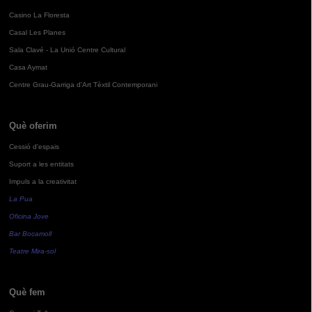
Casino La Floresta
Casal Les Planes
Sala Clavé - La Unió Centre Cultural
Casa Aymat
Centre Grau-Garriga d'Art Tèxtil Contemporani
Què oferim
Cessió d'espais
Suport a les entitats
Impuls a la creativitat
La Pua
Oficina Jove
Bar Bocamoll
Teatre Mira-sol
Què fem