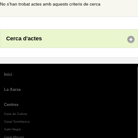
No s'han trobat actes amb aquests criteris de cerca
Cerca d'actes
Inici
La Xarxa
Centres
Casa de Cultura
Casal Torreblanca
Xalet Negre
Casal Mira-sol