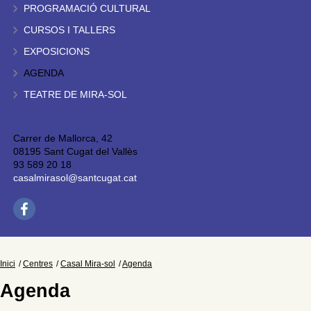
PROGRAMACIÓ CULTURAL
CURSOS I TALLERS
EXPOSICIONS
AGENDA
TEATRE DE MIRA-SOL
Carrer de Mallorca, 42
08195 Sant Cugat del Vallès
93 589 20 18
casalmirasol@santcugat.cat
Inici
Centres
Casal Mira-sol
Agenda
Agenda