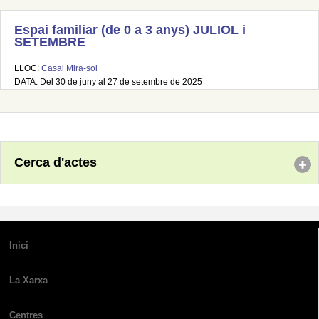
Espai familiar (de 0 a 3 anys) JULIOL i
SETEMBRE
LLOC:
Casal Mira-sol
DATA: Del 30 de juny al 27 de setembre de 2025
Cerca d'actes
Inici
La Xarxa
Centres