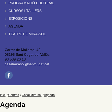
PROGRAMACIÓ CULTURAL
CURSOS I TALLERS
EXPOSICIONS
AGENDA
TEATRE DE MIRA-SOL
Carrer de Mallorca, 42
08195 Sant Cugat del Vallès
93 589 20 18
casalmirasol@santcugat.cat
Inici
Centres
Casal Mira-sol
Agenda
Agenda