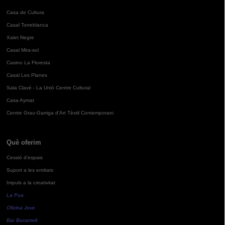
Casa de Cultura
Casal Torreblanca
Xalet Negre
Casal Mira-sol
Casino La Floresta
Casal Les Planes
Sala Clavé - La Unió Centre Cultural
Casa Aymat
Centre Grau-Garriga d'Art Tèxtil Contemporani
Què oferim
Cessió d'espais
Suport a les entitats
Impuls a la creativitat
La Pua
Oficina Jove
Bar Bocamoll