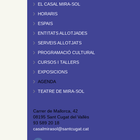
EL CASAL MIRA-SOL
HORARIS
ESPAIS
ENTITATS ALLOTJADES
SERVEIS ALLOTJATS
PROGRAMACIÓ CULTURAL
CURSOS I TALLERS
EXPOSICIONS
AGENDA
TEATRE DE MIRA-SOL
Carrer de Mallorca, 42
08195 Sant Cugat del Vallès
93 589 20 18
casalmirasol@santcugat.cat