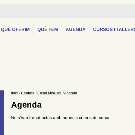
QUÈ OFERIM
QUÈ FEM
AGENDA
CURSOS I TALLER
Inici
Centres
Casal Mira-sol
Agenda
Agenda
No s'han trobat actes amb aquests criteris de cerca