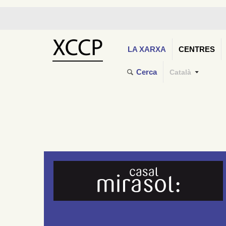
LA XARXA
CENTRES
Cerca
Català