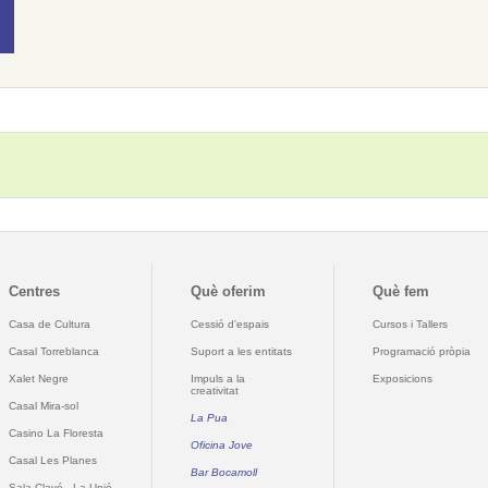
Centres
Què oferim
Què fem
Casa de Cultura
Cessió d'espais
Cursos i Tallers
Casal Torreblanca
Suport a les entitats
Programació pròpia
Xalet Negre
Impuls a la
Exposicions
creativitat
Casal Mira-sol
La Pua
Casino La Floresta
Oficina Jove
Casal Les Planes
Bar Bocamoll
Sala Clavé - La Unió