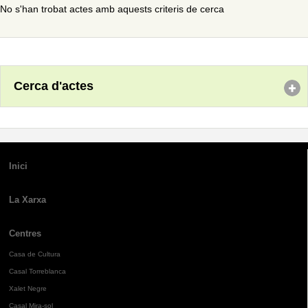
No s'han trobat actes amb aquests criteris de cerca
Cerca d'actes
Inici
La Xarxa
Centres
Casa de Cultura
Casal Torreblanca
Xalet Negre
Casal Mira-sol