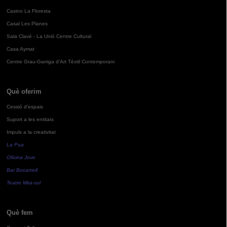
Casino La Floresta
Casal Les Planes
Sala Clavé - La Unió Centre Cultural
Casa Aymat
Centre Grau-Garriga d'Art Tèxtil Contemporani
Què oferim
Cessió d'espais
Suport a les entitats
Impuls a la creativitat
La Pua
Oficina Jove
Bar Bocamoll
Teatre Mira-sol
Què fem