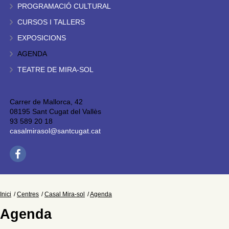
PROGRAMACIÓ CULTURAL
CURSOS I TALLERS
EXPOSICIONS
AGENDA
TEATRE DE MIRA-SOL
Carrer de Mallorca, 42
08195 Sant Cugat del Vallès
93 589 20 18
casalmirasol@santcugat.cat
Inici
Centres
Casal Mira-sol
Agenda
Agenda