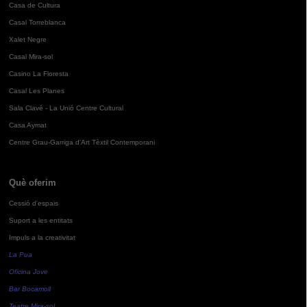
Casa de Cultura
Casal Torreblanca
Xalet Negre
Casal Mira-sol
Casino La Floresta
Casal Les Planes
Sala Clavé - La Unió Centre Cultural
Casa Aymat
Centre Grau-Garriga d'Art Tèxtil Contemporani
Què oferim
Cessió d'espais
Suport a les entitats
Impuls a la creativitat
La Pua
Oficina Jove
Bar Bocamoll
Teatre Mira-sol