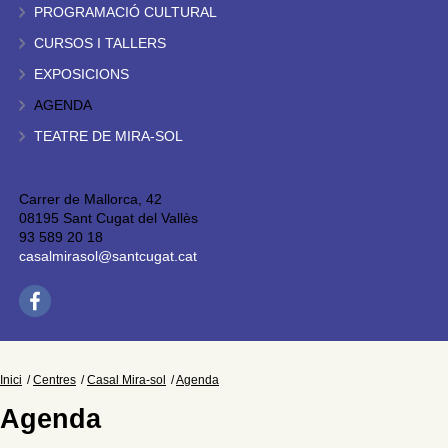
PROGRAMACIÓ CULTURAL
CURSOS I TALLERS
EXPOSICIONS
AGENDA
TEATRE DE MIRA-SOL
Carrer de Mallorca, 42
08195 Sant Cugat del Vallès
93 589 20 18
casalmirasol@santcugat.cat
Inici
Centres
Casal Mira-sol
Agenda
Agenda