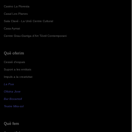
Casino La Floresta
Casal Les Planes
Sala Clavé - La Unió Centre Cultural
Casa Aymat
Centre Grau-Garriga d'Art Tèxtil Contemporani
Què oferim
Cessió d'espais
Suport a les entitats
Impuls a la creativitat
La Pua
Oficina Jove
Bar Bocamoll
Teatre Mira-sol
Què fem