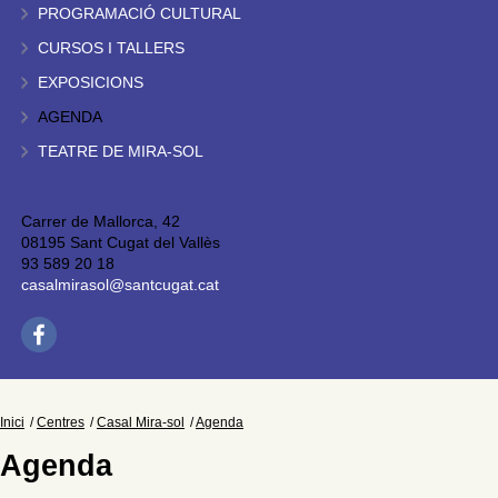
PROGRAMACIÓ CULTURAL
CURSOS I TALLERS
EXPOSICIONS
AGENDA
TEATRE DE MIRA-SOL
Carrer de Mallorca, 42
08195 Sant Cugat del Vallès
93 589 20 18
casalmirasol@santcugat.cat
Inici
Centres
Casal Mira-sol
Agenda
Agenda