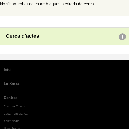
No s'han trobat actes amb aquests criteris de cerca
Cerca d'actes
Inici
La Xarxa
Centres
Casa de Cultura
Casal Torreblanca
Xalet Negre
Casal Mira-sol