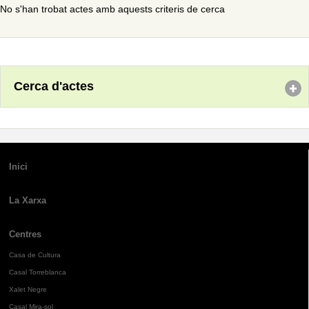
No s'han trobat actes amb aquests criteris de cerca
Cerca d'actes
Inici
La Xarxa
Centres
Casa de Cultura
Casal Torreblanca
Xalet Negre
Casal Mira-sol