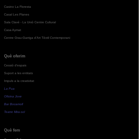
Casino La Floresta
Casal Les Planes
Sala Clavé - La Unió Centre Cultural
Casa Aymat
Centre Grau-Garriga d'Art Tèxtil Contemporani
Què oferim
Cessió d'espais
Suport a les entitats
Impuls a la creativitat
La Pua
Oficina Jove
Bar Bocamoll
Teatre Mira-sol
Què fem