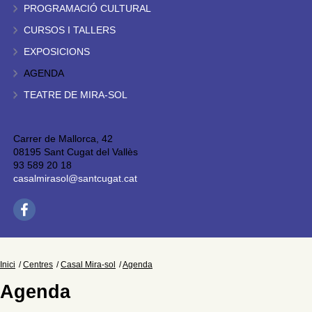
PROGRAMACIÓ CULTURAL
CURSOS I TALLERS
EXPOSICIONS
AGENDA
TEATRE DE MIRA-SOL
Carrer de Mallorca, 42
08195 Sant Cugat del Vallès
93 589 20 18
casalmirasol@santcugat.cat
Inici
Centres
Casal Mira-sol
Agenda
Agenda