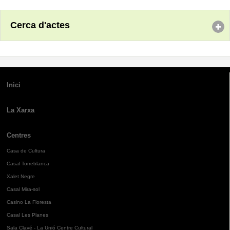
Cerca d'actes
Inici
La Xarxa
Centres
Casa de Cultura
Casal Torreblanca
Xalet Negre
Casal Mira-sol
Casino La Floresta
Casal Les Planes
Sala Clavé - La Unió Centre Cultural