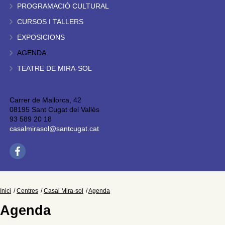
PROGRAMACIÓ CULTURAL
CURSOS I TALLERS
EXPOSICIONS
AGENDA
TEATRE DE MIRA-SOL
Carrer de Mallorca, 42
08195 Sant Cugat del Vallès
93 589 20 18
casalmirasol@santcugat.cat
Inici
Centres
Casal Mira-sol
Agenda
Agenda