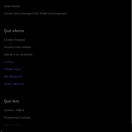
Casa Aymat
Centre Grau-Garriga d'Art Tèxtil Contemporani
Què oferim
Cessió d'espais
Suport a les entitats
Impuls a la creativitat
La Pua
Oficina Jove
Bar Bocamoll
Teatre Mira-sol
Què fem
Cursos i Tallers
Programació pròpia
Exposicions