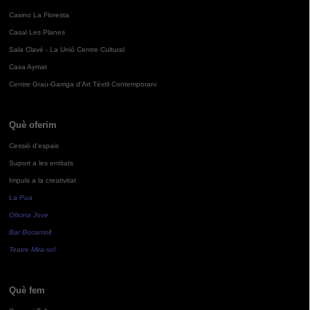
Casino La Floresta
Casal Les Planes
Sala Clavé - La Unió Centre Cultural
Casa Aymat
Centre Grau-Garriga d'Art Tèxtil Contemporani
Què oferim
Cessió d'espais
Suport a les entitats
Impuls a la creativitat
La Pua
Oficina Jove
Bar Bocamoll
Teatre Mira-sol
Què fem