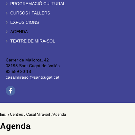
PROGRAMACIÓ CULTURAL
CURSOS I TALLERS
EXPOSICIONS
AGENDA
TEATRE DE MIRA-SOL
Carrer de Mallorca, 42
08195 Sant Cugat del Vallès
93 589 20 18
casalmirasol@santcugat.cat
Inici
Centres
Casal Mira-sol
Agenda
Agenda