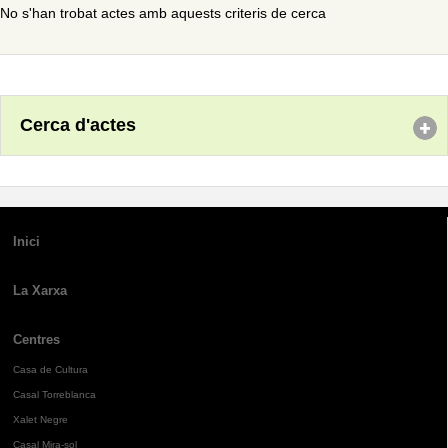
No s'han trobat actes amb aquests criteris de cerca
Cerca d'actes
Inici
La Xarxa
Centres
Casa de Cultura
Casal Torreblanca
Xalet Negre
Casal Mira-sol