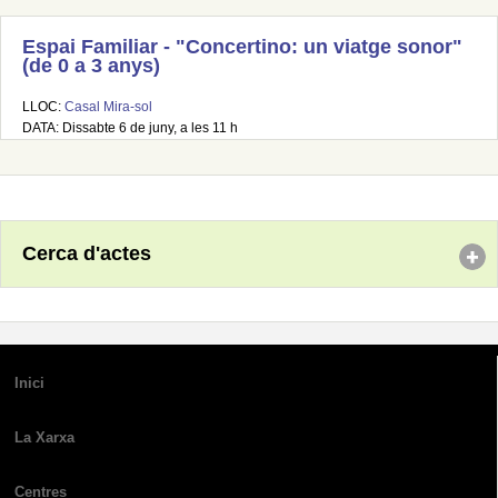
Espai Familiar - "Concertino: un viatge sonor"
(de 0 a 3 anys)
LLOC:
Casal Mira-sol
DATA: Dissabte 6 de juny, a les 11 h
Cerca d'actes
Inici
La Xarxa
Centres