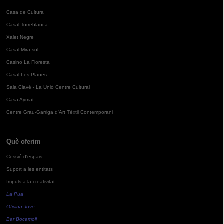
Casa de Cultura
Casal Torreblanca
Xalet Negre
Casal Mira-sol
Casino La Floresta
Casal Les Planes
Sala Clavé - La Unió Centre Cultural
Casa Aymat
Centre Grau-Garriga d'Art Tèxtil Contemporani
Què oferim
Cessió d'espais
Suport a les entitats
Impuls a la creativitat
La Pua
Oficina Jove
Bar Bocamoll