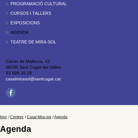
PROGRAMACIÓ CULTURAL
CURSOS I TALLERS
EXPOSICIONS
AGENDA
TEATRE DE MIRA-SOL
Carrer de Mallorca, 42
08195 Sant Cugat del Vallès
93 589 20 18
casalmirasol@santcugat.cat
Inici
Centres
Casal Mira-sol
Agenda
Agenda