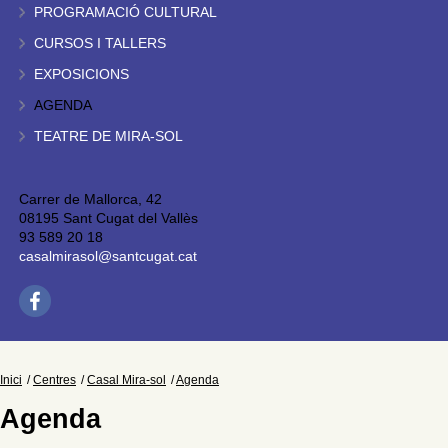
PROGRAMACIÓ CULTURAL
CURSOS I TALLERS
EXPOSICIONS
AGENDA
TEATRE DE MIRA-SOL
Carrer de Mallorca, 42
08195 Sant Cugat del Vallès
93 589 20 18
casalmirasol@santcugat.cat
Inici
Centres
Casal Mira-sol
Agenda
Agenda