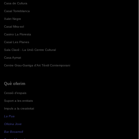
Casa de Cultura
Casal Torreblanca
Xalet Negre
Casal Mira-sol
Casino La Floresta
Casal Les Planes
Sala Clavé - La Unió Centre Cultural
Casa Aymat
Centre Grau-Garriga d'Art Tèxtil Contemporani
Què oferim
Cessió d'espais
Suport a les entitats
Impuls a la creativitat
La Pua
Oficina Jove
Bar Bocamoll