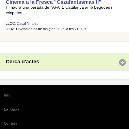
Cinema a la Fresca "Cazafantasmas II"
Hi haurà una parada de l'AFA IE Catalunya amb begudes i
crispetes
LLOC:
Casal Mira-sol
DATA: Divendres 23 de maig de 2025, a les 21.30 h
Cerca d'actes
Inici
La Xarxa
Centres