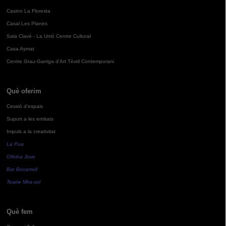
Casino La Floresta
Casal Les Planes
Sala Clavé - La Unió Centre Cultural
Casa Aymat
Centre Grau-Garriga d'Art Tèxtil Contemporani
Què oferim
Cessió d'espais
Suport a les entitats
Impuls a la creativitat
La Pua
Oficina Jove
Bar Bocamoll
Teatre Mira-sol
Què fem