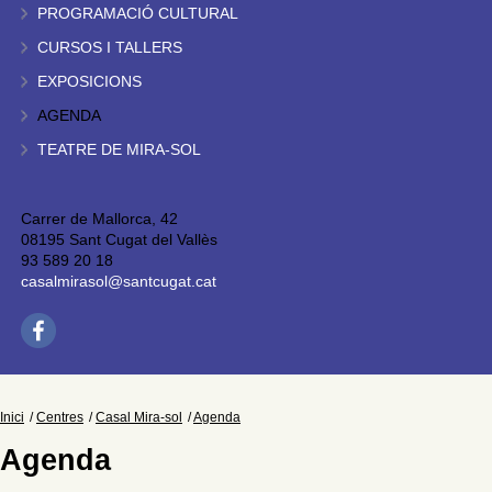
PROGRAMACIÓ CULTURAL
CURSOS I TALLERS
EXPOSICIONS
AGENDA
TEATRE DE MIRA-SOL
Carrer de Mallorca, 42
08195 Sant Cugat del Vallès
93 589 20 18
casalmirasol@santcugat.cat
Inici
Centres
Casal Mira-sol
Agenda
Agenda