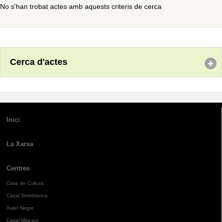
No s'han trobat actes amb aquests criteris de cerca
Cerca d'actes
Inici
La Xarxa
Centres
Casa de Cultura
Casal Torreblanca
Xalet Negre
Casal Mira-sol