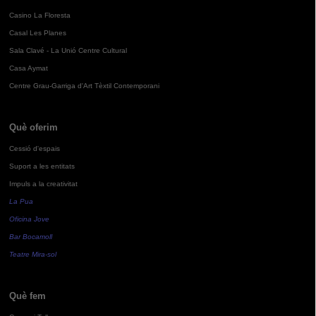
Casino La Floresta
Casal Les Planes
Sala Clavé - La Unió Centre Cultural
Casa Aymat
Centre Grau-Garriga d'Art Tèxtil Contemporani
Què oferim
Cessió d'espais
Suport a les entitats
Impuls a la creativitat
La Pua
Oficina Jove
Bar Bocamoll
Teatre Mira-sol
Què fem