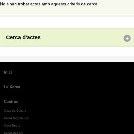
No s'han trobat actes amb aquests criteris de cerca
Cerca d'actes
Inici
La Xarxa
Centres
Casa de Cultura
Casal Torreblanca
Xalet Negre
Casal Mira-sol