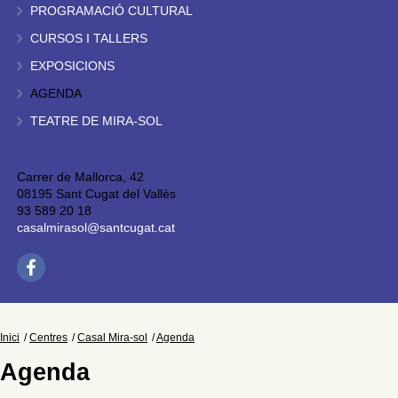
PROGRAMACIÓ CULTURAL
CURSOS I TALLERS
EXPOSICIONS
AGENDA
TEATRE DE MIRA-SOL
Carrer de Mallorca, 42
08195 Sant Cugat del Vallès
93 589 20 18
casalmirasol@santcugat.cat
Inici
Centres
Casal Mira-sol
Agenda
Agenda