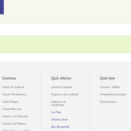
Centres
Què oferim
Què fem
Casa de Cultura
Cessió d'espais
Cursos i Tallers
Casal Torreblanca
Suport a les entitats
Programació pròpia
Xalet Negre
Impuls a la
Exposicions
creativitat
Casal Mira-sol
La Pua
Casino La Floresta
Oficina Jove
Casal Les Planes
Bar Bocamoll
Sala Clavé - La Unió