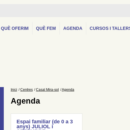
QUÈ OFERIM
QUÈ FEM
AGENDA
CURSOS I TALLER
Inici
Centres
Casal Mira-sol
Agenda
Agenda
Espai familiar (de 0 a 3
anys) JULIOL i