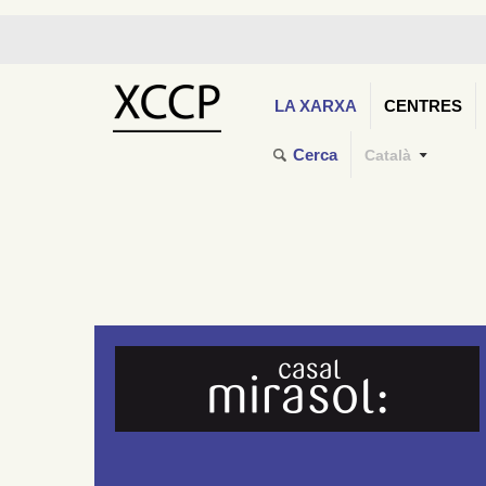
LA XARXA
CENTRES
Cerca
Català