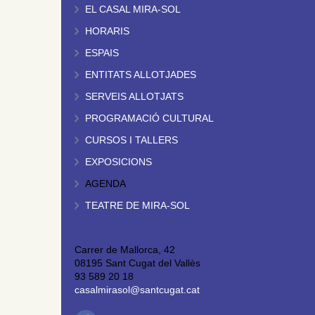
EL CASAL MIRA-SOL
HORARIS
ESPAIS
ENTITATS ALLOTJADES
SERVEIS ALLOTJATS
PROGRAMACIÓ CULTURAL
CURSOS I TALLERS
EXPOSICIONS
AGENDA
TEATRE DE MIRA-SOL
Carrer de Mallorca, 42
08195 Sant Cugat del Vallès
93 589 20 18
casalmirasol@santcugat.cat