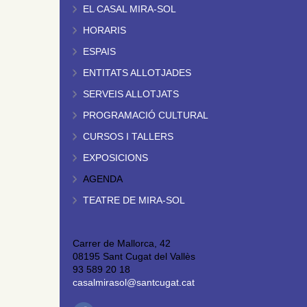
EL CASAL MIRA-SOL
HORARIS
ESPAIS
ENTITATS ALLOTJADES
SERVEIS ALLOTJATS
PROGRAMACIÓ CULTURAL
CURSOS I TALLERS
EXPOSICIONS
AGENDA
TEATRE DE MIRA-SOL
Carrer de Mallorca, 42
08195 Sant Cugat del Vallès
93 589 20 18
casalmirasol@santcugat.cat