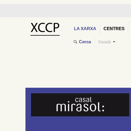
LA XARXA
CENTRES
Cerca
Català