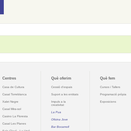
Centres
Què oferim
Què fem
Casa de Cultura
Cessió d'espais
Cursos i Tallers
Casal Torreblanca
Suport a les entitats
Programació pròpia
Xalet Negre
Impuls a la
Exposicions
creativitat
Casal Mira-sol
La Pua
Casino La Floresta
Oficina Jove
Casal Les Planes
Bar Bocamoll
Sala Clavé - La Unió