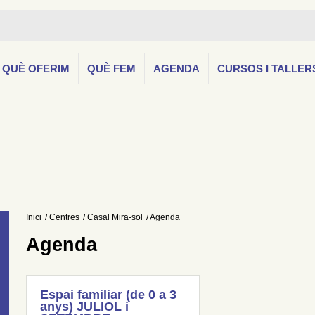
QUÈ OFERIM
QUÈ FEM
AGENDA
CURSOS I TALLER
Inici
Centres
Casal Mira-sol
Agenda
Agenda
Espai familiar (de 0 a 3
anys) JULIOL i