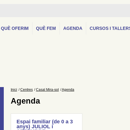
QUÈ OFERIM
QUÈ FEM
AGENDA
CURSOS I TALLER
Inici
Centres
Casal Mira-sol
Agenda
Agenda
Espai familiar (de 0 a 3
anys) JULIOL i