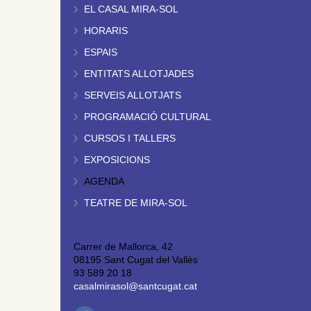
EL CASAL MIRA-SOL
HORARIS
ESPAIS
ENTITATS ALLOTJADES
SERVEIS ALLOTJATS
PROGRAMACIÓ CULTURAL
CURSOS I TALLERS
EXPOSICIONS
AGENDA
TEATRE DE MIRA-SOL
Carrer de Mallorca, 42
08195 Sant Cugat del Vallès
93 589 20 18
casalmirasol@santcugat.cat