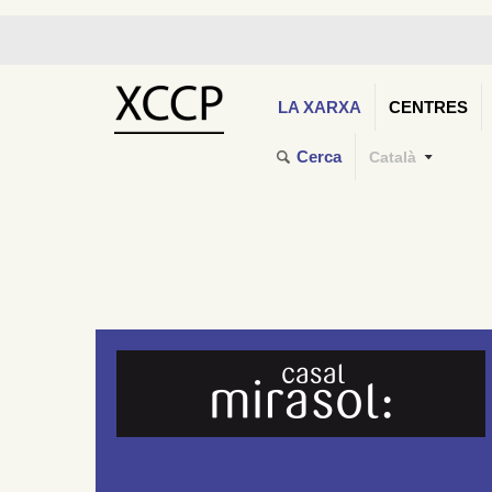
LA XARXA
CENTRES
Cerca
Català