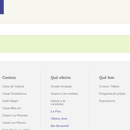
Centres
Què oferim
Què fem
Casa de Cultura
Cessió d'espais
Cursos i Tallers
Casal Torreblanca
Suport a les entitats
Programació pròpia
Xalet Negre
Impuls a la
Exposicions
creativitat
Casal Mira-sol
La Pua
Casino La Floresta
Oficina Jove
Casal Les Planes
Bar Bocamoll
Sala Clavé - La Unió