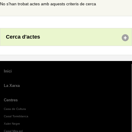
No s'han trobat actes amb aquests criteris de cerca
Cerca d'actes
Inici
La Xarxa
Centres
Casa de Cultura
Casal Torreblanca
Xalet Negre
Casal Mira-sol