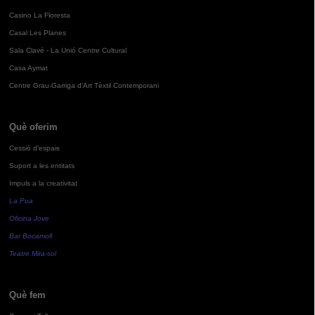
Casino La Floresta
Casal Les Planes
Sala Clavé - La Unió Centre Cultural
Casa Aymat
Centre Grau-Garriga d'Art Tèxtil Contemporani
Què oferim
Cessió d'espais
Suport a les entitats
Impuls a la creativitat
La Pua
Oficina Jove
Bar Bocamoll
Teatre Mira-sol
Què fem