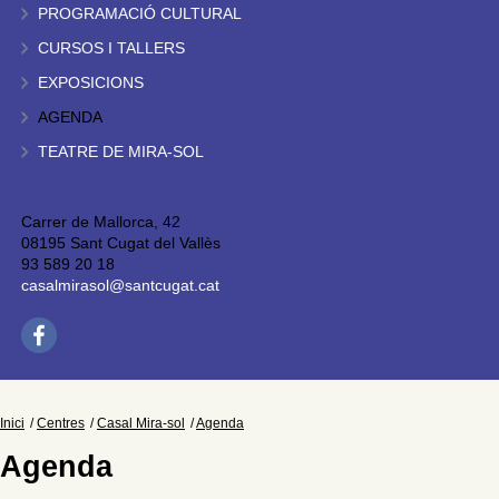
PROGRAMACIÓ CULTURAL
CURSOS I TALLERS
EXPOSICIONS
AGENDA
TEATRE DE MIRA-SOL
Carrer de Mallorca, 42
08195 Sant Cugat del Vallès
93 589 20 18
casalmirasol@santcugat.cat
Inici
Centres
Casal Mira-sol
Agenda
Agenda