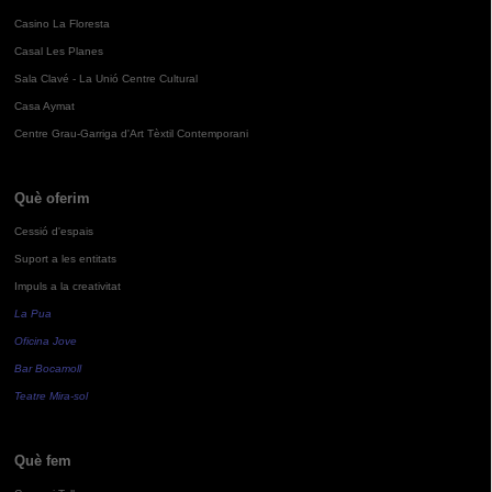
Casino La Floresta
Casal Les Planes
Sala Clavé - La Unió Centre Cultural
Casa Aymat
Centre Grau-Garriga d'Art Tèxtil Contemporani
Què oferim
Cessió d'espais
Suport a les entitats
Impuls a la creativitat
La Pua
Oficina Jove
Bar Bocamoll
Teatre Mira-sol
Què fem