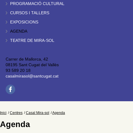
PROGRAMACIÓ CULTURAL
CURSOS I TALLERS
EXPOSICIONS
AGENDA
TEATRE DE MIRA-SOL
Carrer de Mallorca, 42
08195 Sant Cugat del Vallès
93 589 20 18
casalmirasol@santcugat.cat
Inici
Centres
Casal Mira-sol
Agenda
Agenda