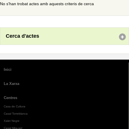
No s'han trobat actes amb aquests criteris de cerca
Cerca d'actes
Inici
La Xarxa
Centres
Casa de Cultura
Casal Torreblanca
Xalet Negre
Casal Mira-sol