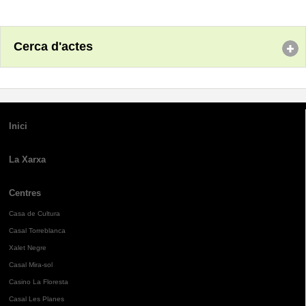
Cerca d'actes
Inici
La Xarxa
Centres
Casa de Cultura
Casal Torreblanca
Xalet Negre
Casal Mira-sol
Casino La Floresta
Casal Les Planes