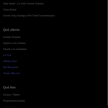
Sala Clavé - La Unió Centre Cultural
Casa Aymat
Centre Grau-Garriga d'Art Tèxtil Contemporani
Què oferim
Cessió d'espais
Suport a les entitats
Impuls a la creativitat
La Pua
Oficina Jove
Bar Bocamoll
Teatre Mira-sol
Què fem
Cursos i Tallers
Programació pròpia
Exposicions