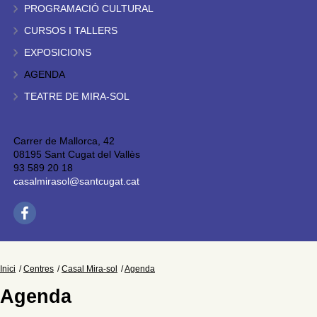
PROGRAMACIÓ CULTURAL
CURSOS I TALLERS
EXPOSICIONS
AGENDA
TEATRE DE MIRA-SOL
Carrer de Mallorca, 42
08195 Sant Cugat del Vallès
93 589 20 18
casalmirasol@santcugat.cat
Inici
Centres
Casal Mira-sol
Agenda
Agenda