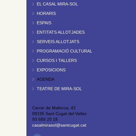
EL CASAL MIRA-SOL
HORARIS
ESPAIS
ENTITATS ALLOTJADES
SERVEIS ALLOTJATS
PROGRAMACIÓ CULTURAL
CURSOS I TALLERS
EXPOSICIONS
AGENDA
TEATRE DE MIRA-SOL
Carrer de Mallorca, 42
08195 Sant Cugat del Vallès
93 589 20 18
casalmirasol@santcugat.cat