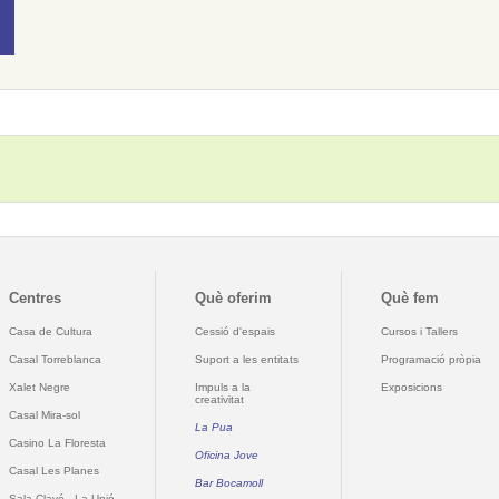
Centres
Què oferim
Què fem
Casa de Cultura
Cessió d'espais
Cursos i Tallers
Casal Torreblanca
Suport a les entitats
Programació pròpia
Xalet Negre
Impuls a la
Exposicions
creativitat
Casal Mira-sol
La Pua
Casino La Floresta
Oficina Jove
Casal Les Planes
Bar Bocamoll
Sala Clavé - La Unió