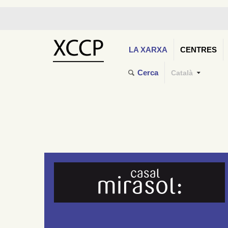
LA XARXA
CENTRES
Cerca
Català