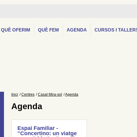
QUÈ OFERIM
QUÈ FEM
AGENDA
CURSOS I TALLER
Inici
Centres
Casal Mira-sol
Agenda
Agenda
Espai Familiar -
"Concertino: un viatge