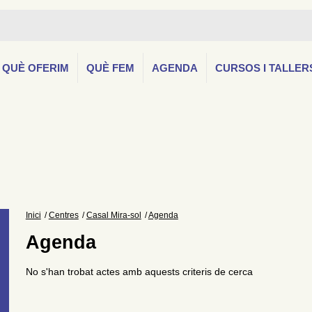
QUÈ OFERIM
QUÈ FEM
AGENDA
CURSOS I TALLER
Inici
Centres
Casal Mira-sol
Agenda
Agenda
No s'han trobat actes amb aquests criteris de cerca