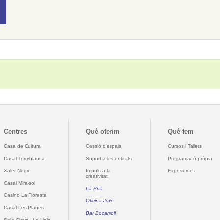
Centres
Què oferim
Què fem
Casa de Cultura
Cessió d'espais
Cursos i Tallers
Casal Torreblanca
Suport a les entitats
Programació pròpia
Xalet Negre
Impuls a la
Exposicions
creativitat
Casal Mira-sol
La Pua
Casino La Floresta
Oficina Jove
Casal Les Planes
Bar Bocamoll
Sala Clavé - La Unió