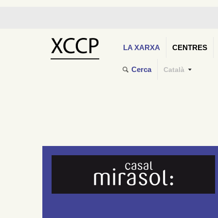
LA XARXA
CENTRES
Cerca
Català