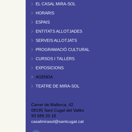
EL CASAL MIRA-SOL
HORARIS
ESPAIS
ENTITATS ALLOTJADES
SERVEIS ALLOTJATS
PROGRAMACIÓ CULTURAL
CURSOS I TALLERS
EXPOSICIONS
AGENDA
TEATRE DE MIRA-SOL
Carrer de Mallorca, 42
08195 Sant Cugat del Vallès
93 589 20 18
casalmirasol@santcugat.cat