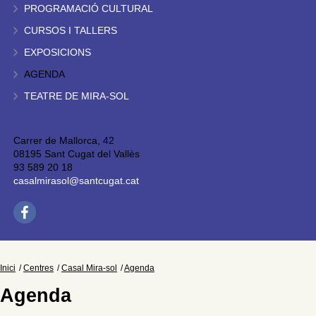
PROGRAMACIÓ CULTURAL
CURSOS I TALLERS
EXPOSICIONS
AGENDA
TEATRE DE MIRA-SOL
Carrer de Mallorca, 42
08195 Sant Cugat del Vallès
93 589 20 18
casalmirasol@santcugat.cat
Inici
Centres
Casal Mira-sol
Agenda
Agenda