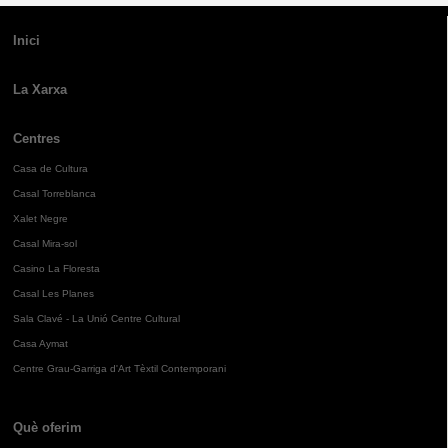
Inici
La Xarxa
Centres
Casa de Cultura
Casal Torreblanca
Xalet Negre
Casal Mira-sol
Casino La Floresta
Casal Les Planes
Sala Clavé - La Unió Centre Cultural
Casa Aymat
Centre Grau-Garriga d'Art Tèxtil Contemporani
Què oferim