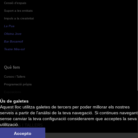
Cessió d'espais
Suport a les entitats
Impuls a la creativitat
La Pua
Oficina Jove
Bar Bocamoll
Teatre Mira-sol
Què fem
Cursos i Tallers
Programació pròpia
Exposicions
Ús de galetes
Aquest lloc utilitza galetes de tercers per poder millorar els nostres
Agenda
serveis a partir de l'anàlisi de la teva navegació. Si continues navegant
sense canviar la teva configuració considerarem que acceptes la seva
utilització.
CURSOS I TALLERS
Accepto