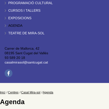
PROGRAMACIÓ CULTURAL
CURSOS I TALLERS
EXPOSICIONS
AGENDA
TEATRE DE MIRA-SOL
Carrer de Mallorca, 42
08195 Sant Cugat del Vallès
93 589 20 18
casalmirasol@santcugat.cat
Inici
Centres
Casal Mira-sol
Agenda
Agenda