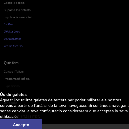
Cessió d'espais
Suport a les entitats
Impuls a la creativitat
La Pua
Oficina Jove
Bar Bocamoll
Teatre Mira-sol
Què fem
Cursos i Tallers
Programació pròpia
Exposicions
Ús de galetes
Aquest lloc utilitza galetes de tercers per poder millorar els nostres
Agenda
serveis a partir de l'anàlisi de la teva navegació. Si continues navegant
sense canviar la teva configuració considerarem que acceptes la seva
utilització.
CURSOS I TALLERS
Accepto