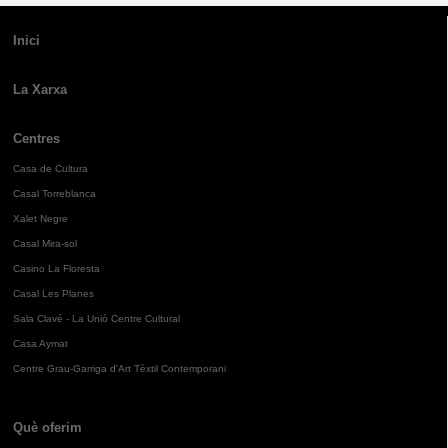
Inici
La Xarxa
Centres
Casa de Cultura
Casal Torreblanca
Xalet Negre
Casal Mira-sol
Casino La Floresta
Casal Les Planes
Sala Clavé - La Unió Centre Cultural
Casa Aymat
Centre Grau-Garriga d'Art Tèxtil Contemporani
Què oferim