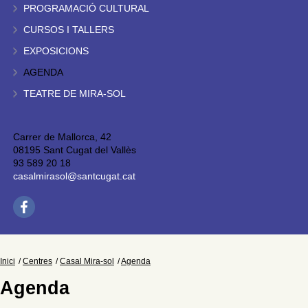
PROGRAMACIÓ CULTURAL
CURSOS I TALLERS
EXPOSICIONS
AGENDA
TEATRE DE MIRA-SOL
Carrer de Mallorca, 42
08195 Sant Cugat del Vallès
93 589 20 18
casalmirasol@santcugat.cat
Inici
Centres
Casal Mira-sol
Agenda
Agenda