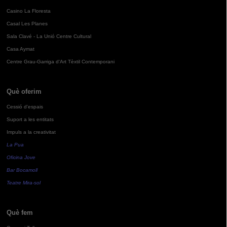
Casino La Floresta
Casal Les Planes
Sala Clavé - La Unió Centre Cultural
Casa Aymat
Centre Grau-Garriga d'Art Tèxtil Contemporani
Què oferim
Cessió d'espais
Suport a les entitats
Impuls a la creativitat
La Pua
Oficina Jove
Bar Bocamoll
Teatre Mira-sol
Què fem