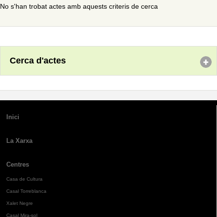
No s'han trobat actes amb aquests criteris de cerca
Cerca d'actes
Inici
La Xarxa
Centres
Casa de Cultura
Casal Torreblanca
Xalet Negre
Casal Mira-sol