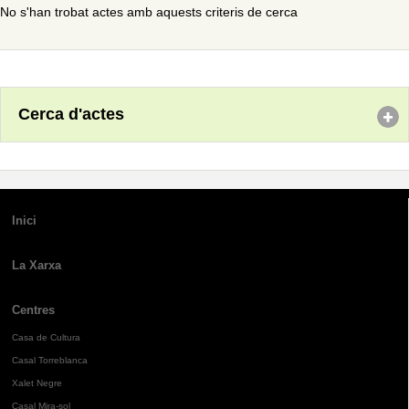
No s'han trobat actes amb aquests criteris de cerca
Cerca d'actes
Inici
La Xarxa
Centres
Casa de Cultura
Casal Torreblanca
Xalet Negre
Casal Mira-sol