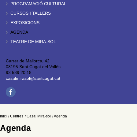
PROGRAMACIÓ CULTURAL
CURSOS I TALLERS
EXPOSICIONS
AGENDA
TEATRE DE MIRA-SOL
Carrer de Mallorca, 42
08195 Sant Cugat del Vallès
93 589 20 18
casalmirasol@santcugat.cat
Inici
Centres
Casal Mira-sol
Agenda
Agenda