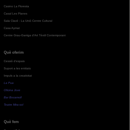
Casino La Floresta
Casal Les Planes
Sala Clavé - La Unió Centre Cultural
Casa Aymat
Centre Grau-Garriga d'Art Tèxtil Contemporani
Què oferim
Cessió d'espais
Suport a les entitats
Impuls a la creativitat
La Pua
Oficina Jove
Bar Bocamoll
Teatre Mira-sol
Què fem