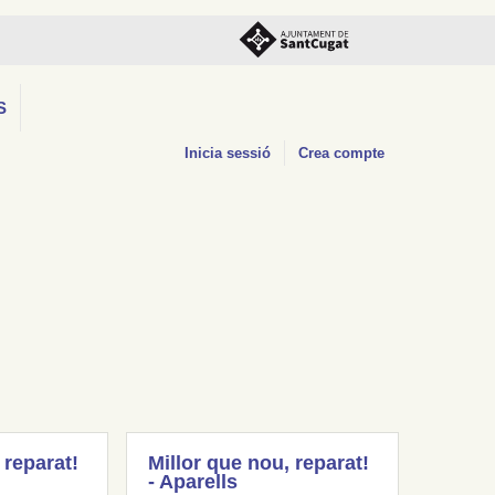
S
Inicia sessió
Crea compte
 reparat!
Millor que nou, reparat!
- Aparells