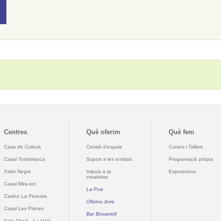
Centres
Què oferim
Què fem
Casa de Cultura
Cessió d'espais
Cursos i Tallers
Casal Torreblanca
Suport a les entitats
Programació pròpia
Xalet Negre
Impuls a la
Exposicions
creativitat
Casal Mira-sol
La Pua
Casino La Floresta
Oficina Jove
Casal Les Planes
Bar Bocamoll
Sala Clavé - La Unió