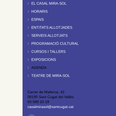
EL CASAL MIRA-SOL
HORARIS
ESPAIS
ENTITATS ALLOTJADES
SERVEIS ALLOTJATS
PROGRAMACIÓ CULTURAL
CURSOS I TALLERS
EXPOSICIONS
AGENDA
TEATRE DE MIRA-SOL
Carrer de Mallorca, 42
08195 Sant Cugat del Vallès
93 589 20 18
casalmirasol@santcugat.cat