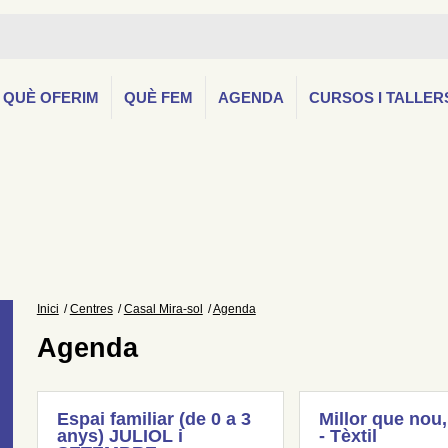
QUÈ OFERIM
QUÈ FEM
AGENDA
CURSOS I TALLER
Inici
Centres
Casal Mira-sol
Agenda
Agenda
Espai familiar (de 0 a 3
Millor que nou,
anys) JULIOL i
- Tèxtil