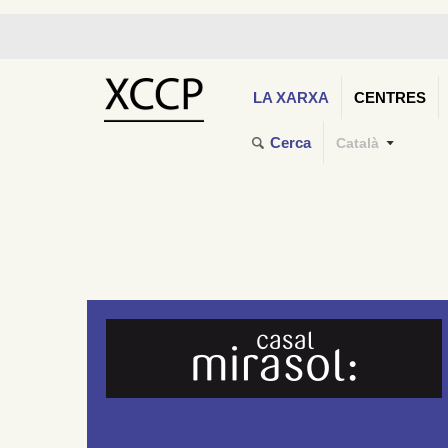
LA XARXA
CENTRES
Cerca
Català