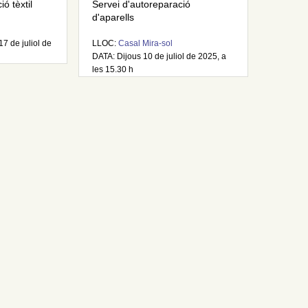
ó tèxtil
Servei d'autoreparació
d'aparells
17 de juliol de
LLOC:
Casal Mira-sol
DATA: Dijous 10 de juliol de 2025, a
les 15.30 h