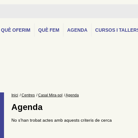
QUÈ OFERIM
QUÈ FEM
AGENDA
CURSOS I TALLER
Inici
Centres
Casal Mira-sol
Agenda
Agenda
No s'han trobat actes amb aquests criteris de cerca