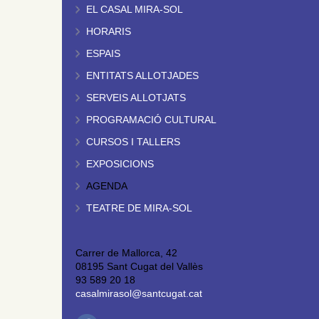
EL CASAL MIRA-SOL
HORARIS
ESPAIS
ENTITATS ALLOTJADES
SERVEIS ALLOTJATS
PROGRAMACIÓ CULTURAL
CURSOS I TALLERS
EXPOSICIONS
AGENDA
TEATRE DE MIRA-SOL
Carrer de Mallorca, 42
08195 Sant Cugat del Vallès
93 589 20 18
casalmirasol@santcugat.cat