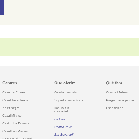
Centres
Què oferim
Què fem
Casa de Cultura
Cessió d'espais
Cursos i Tallers
Casal Torreblanca
Suport a les entitats
Programació pròpia
Xalet Negre
Impuls a la
Exposicions
creativitat
Casal Mira-sol
La Pua
Casino La Floresta
Oficina Jove
Casal Les Planes
Bar Bocamoll
Sala Clavé - La Unió