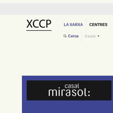
LA XARXA
CENTRES
Cerca
Català