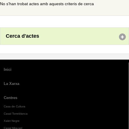
No s'han trobat actes amb aquests criteris de cerca
Cerca d'actes
Inici
La Xarxa
Centres
Casa de Cultura
Casal Torreblanca
Xalet Negre
Casal Mira-sol