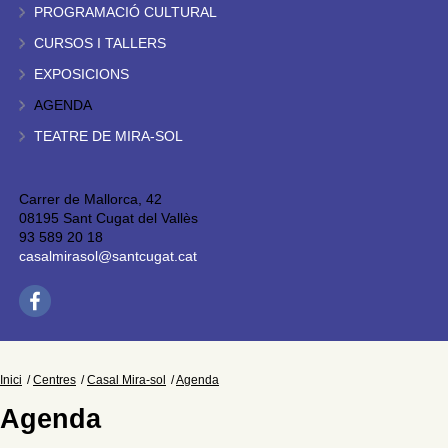
PROGRAMACIÓ CULTURAL
CURSOS I TALLERS
EXPOSICIONS
AGENDA
TEATRE DE MIRA-SOL
Carrer de Mallorca, 42
08195 Sant Cugat del Vallès
93 589 20 18
casalmirasol@santcugat.cat
Inici
Centres
Casal Mira-sol
Agenda
Agenda