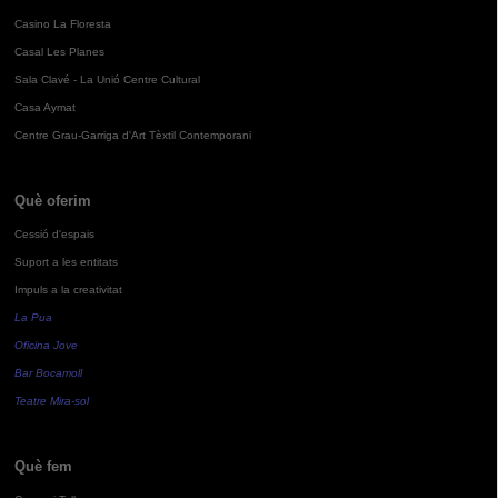
Casino La Floresta
Casal Les Planes
Sala Clavé - La Unió Centre Cultural
Casa Aymat
Centre Grau-Garriga d'Art Tèxtil Contemporani
Què oferim
Cessió d'espais
Suport a les entitats
Impuls a la creativitat
La Pua
Oficina Jove
Bar Bocamoll
Teatre Mira-sol
Què fem