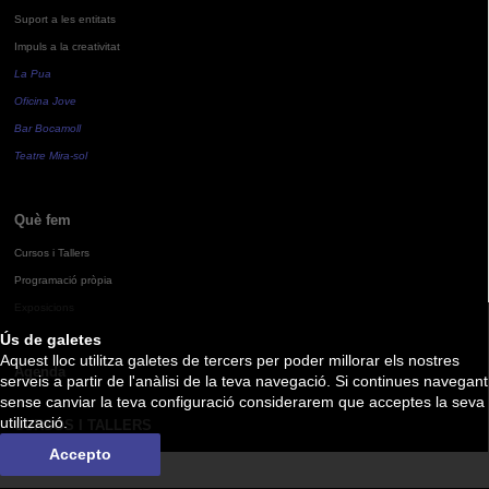
Suport a les entitats
Impuls a la creativitat
La Pua
Oficina Jove
Bar Bocamoll
Teatre Mira-sol
Què fem
Cursos i Tallers
Programació pròpia
Exposicions
Ús de galetes
Aquest lloc utilitza galetes de tercers per poder millorar els nostres
Agenda
serveis a partir de l'anàlisi de la teva navegació. Si continues navegant
sense canviar la teva configuració considerarem que acceptes la seva
utilització.
CURSOS I TALLERS
Accepto