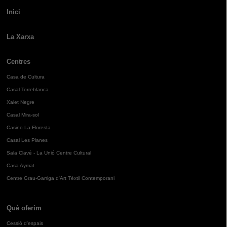
Inici
La Xarxa
Centres
Casa de Cultura
Casal Torreblanca
Xalet Negre
Casal Mira-sol
Casino La Floresta
Casal Les Planes
Sala Clavé - La Unió Centre Cultural
Casa Aymat
Centre Grau-Garriga d'Art Tèxtil Contemporani
Què oferim
Cessió d'espais