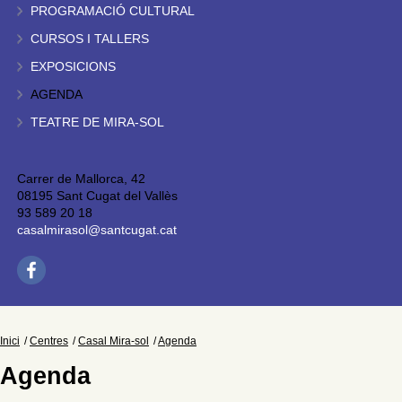
PROGRAMACIÓ CULTURAL
CURSOS I TALLERS
EXPOSICIONS
AGENDA
TEATRE DE MIRA-SOL
Carrer de Mallorca, 42
08195 Sant Cugat del Vallès
93 589 20 18
casalmirasol@santcugat.cat
Inici
Centres
Casal Mira-sol
Agenda
Agenda