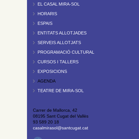
EL CASAL MIRA-SOL
HORARIS
ESPAIS
ENTITATS ALLOTJADES
SERVEIS ALLOTJATS
PROGRAMACIÓ CULTURAL
CURSOS I TALLERS
EXPOSICIONS
AGENDA
TEATRE DE MIRA-SOL
Carrer de Mallorca, 42
08195 Sant Cugat del Vallès
93 589 20 18
casalmirasol@santcugat.cat