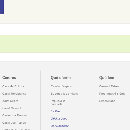
Centres
Què oferim
Què fem
Casa de Cultura
Cessió d'espais
Cursos i Tallers
Casal Torreblanca
Suport a les entitats
Programació pròpia
Xalet Negre
Impuls a la
Exposicions
creativitat
Casal Mira-sol
La Pua
Casino La Floresta
Oficina Jove
Casal Les Planes
Bar Bocamoll
Sala Clavé - La Unió