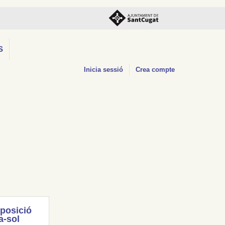
S
Inicia sessió
Crea compte
posició
a-sol