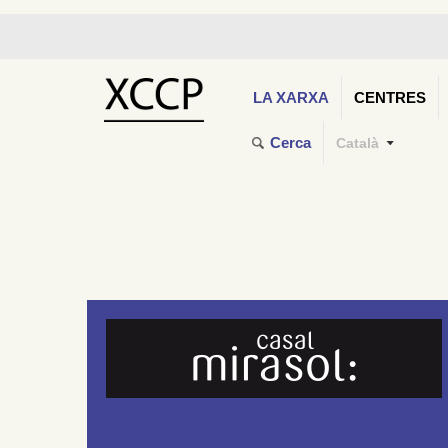
LA XARXA
CENTRES
Cerca
Català