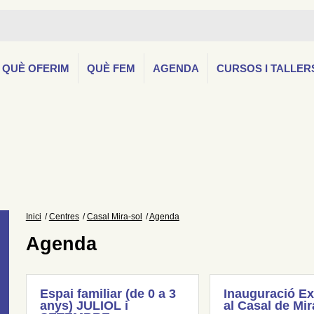
QUÈ OFERIM
QUÈ FEM
AGENDA
CURSOS I TALLER
Inici
Centres
Casal Mira-sol
Agenda
Agenda
Espai familiar (de 0 a 3
Inauguració Ex
anys) JULIOL i
al Casal de Mir