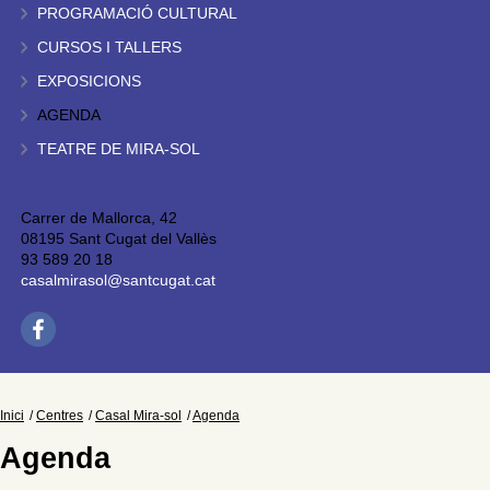
PROGRAMACIÓ CULTURAL
CURSOS I TALLERS
EXPOSICIONS
AGENDA
TEATRE DE MIRA-SOL
Carrer de Mallorca, 42
08195 Sant Cugat del Vallès
93 589 20 18
casalmirasol@santcugat.cat
Inici
Centres
Casal Mira-sol
Agenda
Agenda