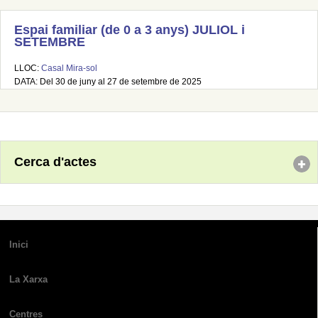
Espai familiar (de 0 a 3 anys) JULIOL i
SETEMBRE
LLOC:
Casal Mira-sol
DATA: Del 30 de juny al 27 de setembre de 2025
Cerca d'actes
Inici
La Xarxa
Centres