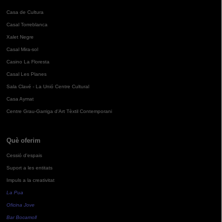
Casa de Cultura
Casal Torreblanca
Xalet Negre
Casal Mira-sol
Casino La Floresta
Casal Les Planes
Sala Clavé - La Unió Centre Cultural
Casa Aymat
Centre Grau-Garriga d'Art Tèxtil Contemporani
Què oferim
Cessió d'espais
Suport a les entitats
Impuls a la creativitat
La Pua
Oficina Jove
Bar Bocamoll