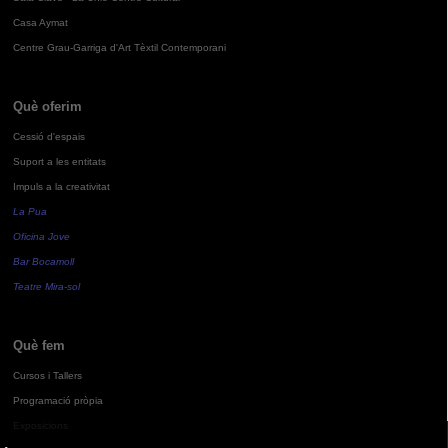
Casa Aymat
Centre Grau-Garriga d'Art Tèxtil Contemporani
Què oferim
Cessió d'espais
Suport a les entitats
Impuls a la creativitat
La Pua
Oficina Jove
Bar Bocamoll
Teatre Mira-sol
Què fem
Cursos i Tallers
Programació pròpia
Exposicions