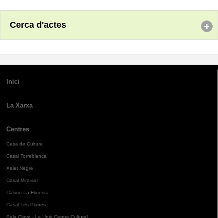
Cerca d'actes
Inici
La Xarxa
Centres
Casa de Cultura
Casal Torreblanca
Xalet Negre
Casal Mira-sol
Casino La Floresta
Casal Les Planes
Sala Clavé - La Unió Centre Cultural