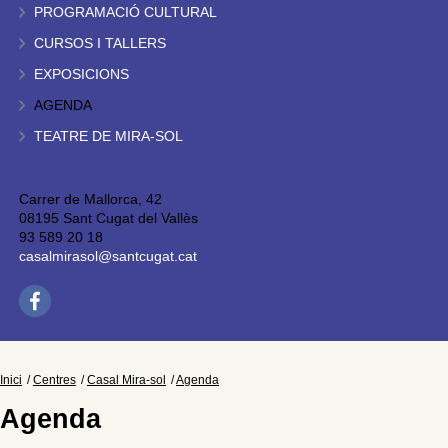
PROGRAMACIÓ CULTURAL
CURSOS I TALLERS
EXPOSICIONS
AGENDA
TEATRE DE MIRA-SOL
Carrer de Mallorca, 42
08195 Sant Cugat del Vallès
93 589 20 18
casalmirasol@santcugat.cat
Inici
Centres
Casal Mira-sol
Agenda
Agenda