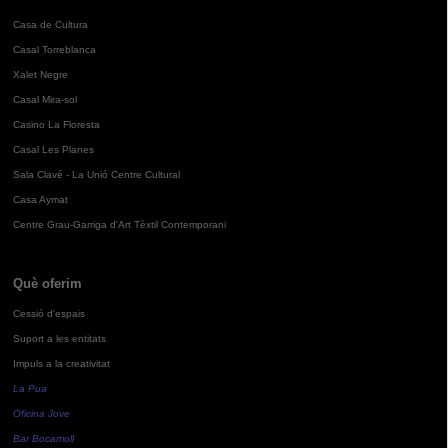
Casa de Cultura
Casal Torreblanca
Xalet Negre
Casal Mira-sol
Casino La Floresta
Casal Les Planes
Sala Clavé - La Unió Centre Cultural
Casa Aymat
Centre Grau-Garriga d'Art Tèxtil Contemporani
Què oferim
Cessió d'espais
Suport a les entitats
Impuls a la creativitat
La Pua
Oficina Jove
Bar Bocamoll