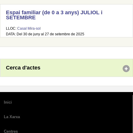
Espai familiar (de 0 a 3 anys) JULIOL i
SETEMBRE
LLOC:
Casal Mira-sol
DATA: Del 30 de juny al 27 de setembre de 2025
Cerca d'actes
Inici
La Xarxa
Centres