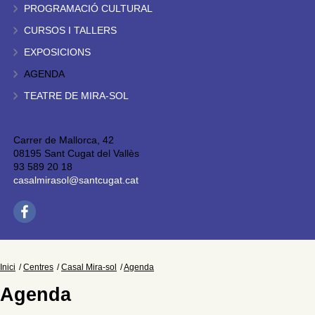
PROGRAMACIÓ CULTURAL
CURSOS I TALLERS
EXPOSICIONS
AGENDA
TEATRE DE MIRA-SOL
Carrer de Mallorca, 42
08195 Sant Cugat del Vallès
93 589 20 18
casalmirasol@santcugat.cat
Inici
Centres
Casal Mira-sol
Agenda
Agenda