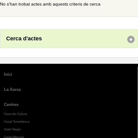
No s'han trobat actes amb aquests criteris de cerca
Cerca d'actes
Inici
La Xarxa
Centres
Casa de Cultura
Casal Torreblanca
Xalet Negre
Casal Mira-sol