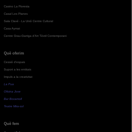
Casino La Floresta
Casal Les Planes
Sala Clavé - La Unió Centre Cultural
Casa Aymat
Centre Grau-Garriga d'Art Tèxtil Contemporani
Què oferim
Cessió d'espais
Suport a les entitats
Impuls a la creativitat
La Pua
Oficina Jove
Bar Bocamoll
Teatre Mira-sol
Què fem