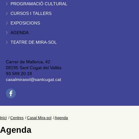
PROGRAMACIÓ CULTURAL
CURSOS I TALLERS
EXPOSICIONS
AGENDA
TEATRE DE MIRA-SOL
Carrer de Mallorca, 42
08195 Sant Cugat del Vallès
93 589 20 18
casalmirasol@santcugat.cat
Inici
Centres
Casal Mira-sol
Agenda
Agenda