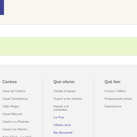
Centres
Què oferim
Què fem
Casa de Cultura
Cessió d'espais
Cursos i Tallers
Casal Torreblanca
Suport a les entitats
Programació pròpia
Xalet Negre
Impuls a la
Exposicions
creativitat
Casal Mira-sol
La Pua
Casino La Floresta
Oficina Jove
Casal Les Planes
Bar Bocamoll
Sala Clavé - La Unió