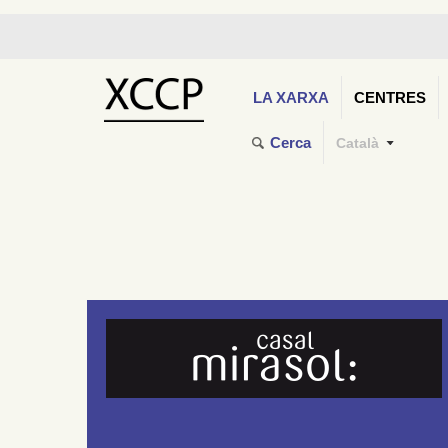
LA XARXA
CENTRES
Cerca
Català