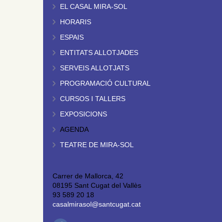
EL CASAL MIRA-SOL
HORARIS
ESPAIS
ENTITATS ALLOTJADES
SERVEIS ALLOTJATS
PROGRAMACIÓ CULTURAL
CURSOS I TALLERS
EXPOSICIONS
AGENDA
TEATRE DE MIRA-SOL
Carrer de Mallorca, 42
08195 Sant Cugat del Vallès
93 589 20 18
casalmirasol@santcugat.cat