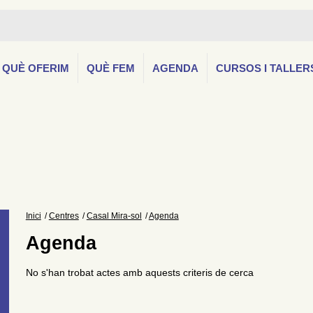
QUÈ OFERIM
QUÈ FEM
AGENDA
CURSOS I TALLER
Inici
Centres
Casal Mira-sol
Agenda
Agenda
No s'han trobat actes amb aquests criteris de cerca