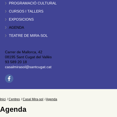
PROGRAMACIÓ CULTURAL
CURSOS I TALLERS
EXPOSICIONS
AGENDA
TEATRE DE MIRA-SOL
Carrer de Mallorca, 42
08195 Sant Cugat del Vallès
93 589 20 18
casalmirasol@santcugat.cat
Inici
Centres
Casal Mira-sol
Agenda
Agenda