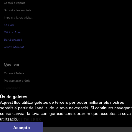
Cessió d'espais
Suport a les entitats
Impuls a la creativitat
La Pua
Oficina Jove
Bar Bocamoll
Teatre Mira-sol
Què fem
Cursos i Tallers
Programació pròpia
Exposicions
Ús de galetes
Aquest lloc utilitza galetes de tercers per poder millorar els nostres
Agenda
serveis a partir de l'anàlisi de la teva navegació. Si continues navegant
sense canviar la teva configuració considerarem que acceptes la seva
utilització.
CURSOS I TALLERS
Accepto