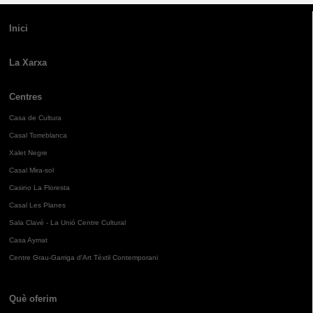
Inici
La Xarxa
Centres
Casa de Cultura
Casal Torreblanca
Xalet Negre
Casal Mira-sol
Casino La Floresta
Casal Les Planes
Sala Clavé - La Unió Centre Cultural
Casa Aymat
Centre Grau-Garriga d'Art Tèxtil Contemporani
Què oferim