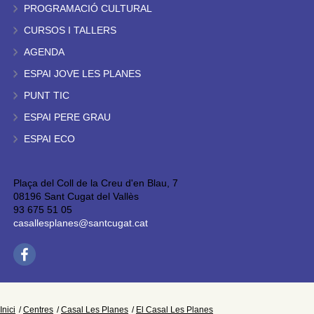
PROGRAMACIÓ CULTURAL
CURSOS I TALLERS
AGENDA
ESPAI JOVE LES PLANES
PUNT TIC
ESPAI PERE GRAU
ESPAI ECO
Plaça del Coll de la Creu d'en Blau, 7
08196 Sant Cugat del Vallès
93 675 51 05
casallesplanes@santcugat.cat
Inici
Centres
Casal Les Planes
El Casal Les Planes