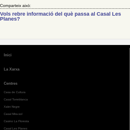
Comparteix això:
Vols rebre informació del què passa al Casal Les
Planes?
Inici
La Xarxa
Centres
Casa de Cultura
Casal Torreblanca
Xalet Negre
Casal Mira-sol
Casino La Floresta
Casal Les Planes