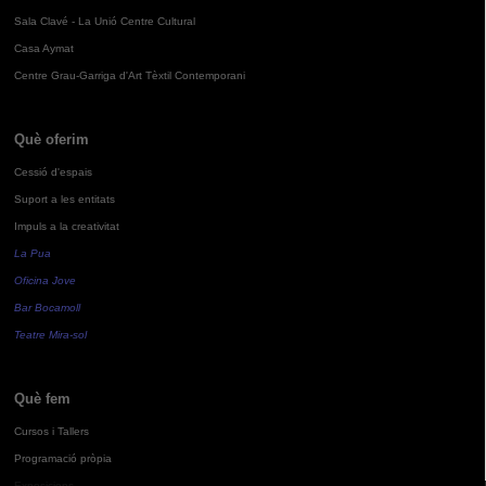
Sala Clavé - La Unió Centre Cultural
Casa Aymat
Centre Grau-Garriga d'Art Tèxtil Contemporani
Què oferim
Cessió d'espais
Suport a les entitats
Impuls a la creativitat
La Pua
Oficina Jove
Bar Bocamoll
Teatre Mira-sol
Què fem
Cursos i Tallers
Programació pròpia
Exposicions