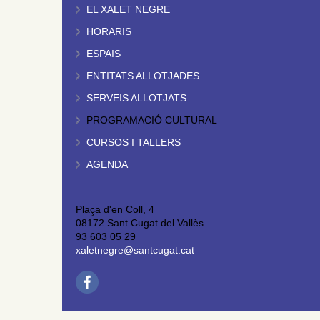
EL XALET NEGRE
HORARIS
ESPAIS
ENTITATS ALLOTJADES
SERVEIS ALLOTJATS
PROGRAMACIÓ CULTURAL
CURSOS I TALLERS
AGENDA
Plaça d'en Coll, 4
08172 Sant Cugat del Vallès
93 603 05 29
xaletnegre@santcugat.cat