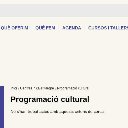
QUÈ OFERIM
QUÈ FEM
AGENDA
CURSOS I TALLER
Inici
Centres
Xalet Negre
Programació cultural
Programació cultural
No s'han trobat actes amb aquests criteris de cerca