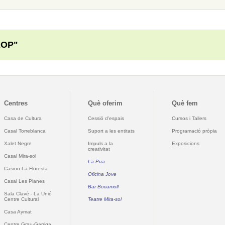
ROP"
Centres
Què oferim
Què fem
Casa de Cultura
Cessió d'espais
Cursos i Tallers
Casal Torreblanca
Suport a les entitats
Programació pròpia
Xalet Negre
Impuls a la
Exposicions
creativitat
Casal Mira-sol
La Pua
Casino La Floresta
Oficina Jove
Casal Les Planes
Bar Bocamoll
Sala Clavé - La Unió
Centre Cultural
Teatre Mira-sol
Casa Aymat
Centre Grau-Garriga