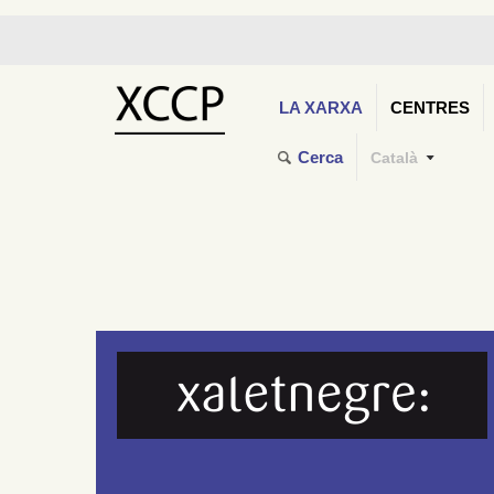
LA XARXA
CENTRES
Cerca
Català