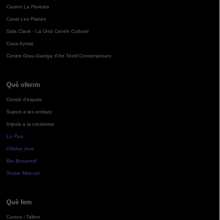
Casino La Floresta
Casal Les Planes
Sala Clavé - La Unió Centre Cultural
Casa Aymat
Centre Grau-Garriga d'Art Tèxtil Contemporani
Què oferim
Cessió d'espais
Suport a les entitats
Impuls a la creativitat
La Pua
Oficina Jove
Bar Bocamoll
Teatre Mira-sol
Què fem
Cursos i Tallers