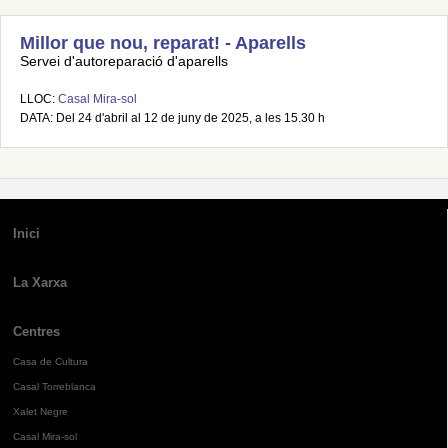
Millor que nou, reparat! - Aparells
Servei d'autoreparació d'aparells
LLOC:
Casal Mira-sol
DATA: Del 24 d'abril al 12 de juny de 2025, a les 15.30 h
Inici
La Xarxa
Centres
Casa de Cultura
Casal Torreblanca
Xalet Negre
Casal Mira-sol