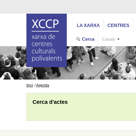
LA XARXA
CENTRES
Cerca
Català
Inici
Agenda
Cerca d'actes