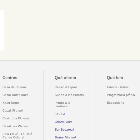
Centres
Què oferim
Què fem
Casa de Cultura
Cessió d'espais
Cursos i Tallers
Casal Torreblanca
Suport a les entitats
Programació pròpia
Xalet Negre
Impuls a la
Exposicions
creativitat
Casal Mira-sol
La Pua
Casino La Floresta
Oficina Jove
Casal Les Planes
Bar Bocamoll
Sala Clavé - La Unió
Centre Cultural
Teatre Mira-sol