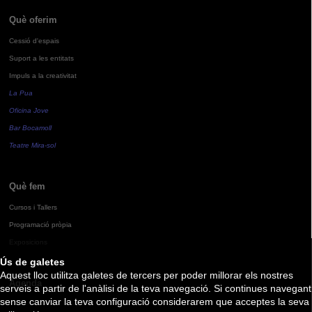
Què oferim
Cessió d'espais
Suport a les entitats
Impuls a la creativitat
La Pua
Oficina Jove
Bar Bocamoll
Teatre Mira-sol
Què fem
Cursos i Tallers
Programació pròpia
Exposicions
Ús de galetes
Aquest lloc utilitza galetes de tercers per poder millorar els nostres
Agenda
serveis a partir de l'anàlisi de la teva navegació. Si continues navegant
sense canviar la teva configuració considerarem que acceptes la seva