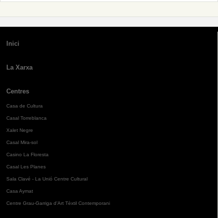
Inici
La Xarxa
Centres
Casa de Cultura
Casal Torreblanca
Xalet Negre
Casal Mira-sol
Casino La Floresta
Casal Les Planes
Sala Clavé - La Unió Centre Cultural
Casa Aymat
Centre Grau-Garriga d'Art Tèxtil Contemporani