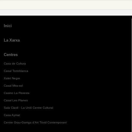
Inici
La Xarxa
Centres
Casa de Cultura
Casal Torreblanca
Xalet Negre
Casal Mira-sol
Casino La Floresta
Casal Les Planes
Sala Clavé - La Unió Centre Cultural
Casa Aymat
Centre Grau-Garriga d'Art Tèxtil Contemporani