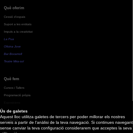
Què oferim
Cessió d'espais
Suport a les entitats
Impuls a la creativitat
La Pua
Oficina Jove
Bar Bocamoll
Teatre Mira-sol
Què fem
Cursos i Tallers
Programació pròpia
Exposicions
Ús de galetes
Aquest lloc utilitza galetes de tercers per poder millorar els nostres
Agenda
serveis a partir de l'anàlisi de la teva navegació. Si continues navegant
sense canviar la teva configuració considerarem que acceptes la seva